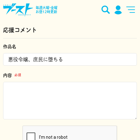
毎週火曜•金曜
お昼12時更新
応援コメント
作品名
内容