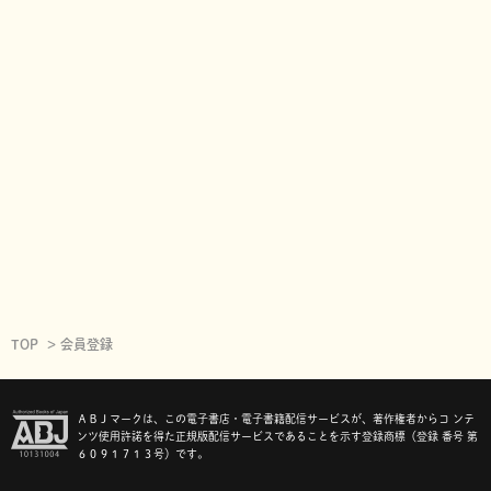
TOP
会員登録
ＡＢＪマークは、この電子書店・電子書籍配信サービスが、著作権者からコ ンテ
ンツ使用許諾を得た正規版配信サービスであることを示す登録商標（登録 番号 第
６０９１７１３号）です。