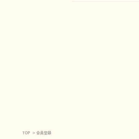
TOP
会員登録