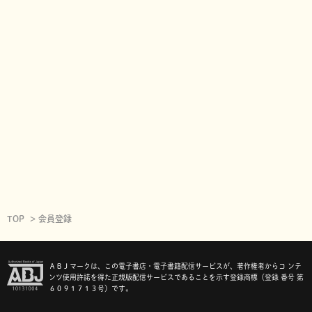
TOP
会員登録
ＡＢＪマークは、この電子書店・電子書籍配信サービスが、著作権者からコ ンテ
ンツ使用許諾を得た正規版配信サービスであることを示す登録商標（登録 番号 第
６０９１７１３号）です。