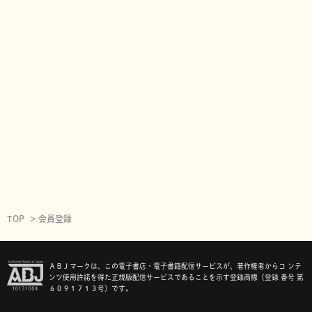
TOP
会員登録
ＡＢＪマークは、この電子書店・電子書籍配信サービスが、著作権者からコ ンテ
ンツ使用許諾を得た正規版配信サービスであることを示す登録商標（登録 番号 第
６０９１７１３号）です。