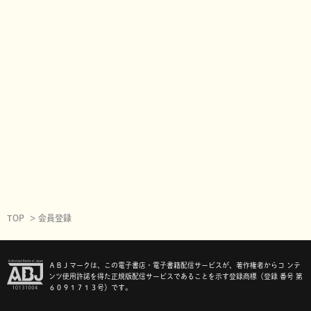
TOP
会員登録
ＡＢＪマークは、この電子書店・電子書籍配信サービスが、著作権者からコ ンテ
ンツ使用許諾を得た正規版配信サービスであることを示す登録商標（登録 番号 第
６０９１７１３号）です。