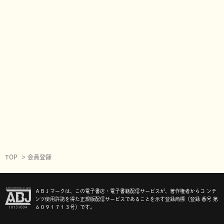
TOP
会員登録
ＡＢＪマークは、この電子書店・電子書籍配信サービスが、著作権者からコ ンテ
ンツ使用許諾を得た正規版配信サービスであることを示す登録商標（登録 番号 第
６０９１７１３号）です。