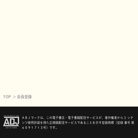
TOP
会員登録
ＡＢＪマークは、この電子書店・電子書籍配信サービスが、著作権者からコ ンテ
ンツ使用許諾を得た正規版配信サービスであることを示す登録商標（登録 番号 第
６０９１７１３号）です。