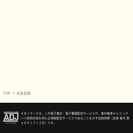
TOP
会員登録
ＡＢＪマークは、この電子書店・電子書籍配信サービスが、著作権者からコ ンテ
ンツ使用許諾を得た正規版配信サービスであることを示す登録商標（登録 番号 第
６０９１７１３号）です。