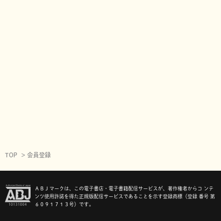
TOP
会員登録
ＡＢＪマークは、この電子書店・電子書籍配信サービスが、著作権者からコ ンテ
ンツ使用許諾を得た正規版配信サービスであることを示す登録商標（登録 番号 第
６０９１７１３号）です。