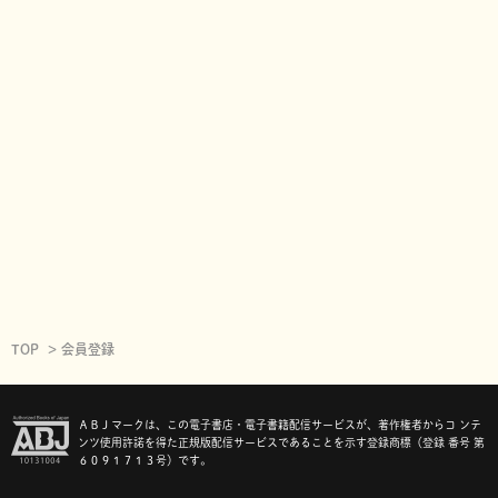
TOP
会員登録
ＡＢＪマークは、この電子書店・電子書籍配信サービスが、著作権者からコ ンテ
ンツ使用許諾を得た正規版配信サービスであることを示す登録商標（登録 番号 第
６０９１７１３号）です。