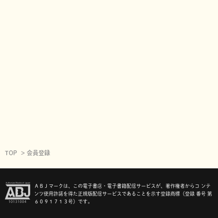
TOP
会員登録
ＡＢＪマークは、この電子書店・電子書籍配信サービスが、著作権者からコ ンテ
ンツ使用許諾を得た正規版配信サービスであることを示す登録商標（登録 番号 第
６０９１７１３号）です。