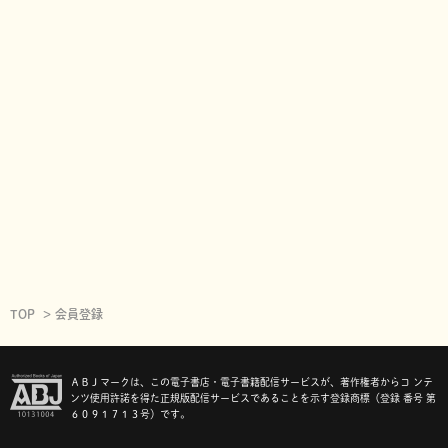
TOP
会員登録
ＡＢＪマークは、この電子書店・電子書籍配信サービスが、著作権者からコ ンテ
ンツ使用許諾を得た正規版配信サービスであることを示す登録商標（登録 番号 第
６０９１７１３号）です。