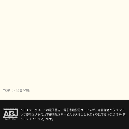
TOP
会員登録
ＡＢＪマークは、この電子書店・電子書籍配信サービスが、著作権者からコ ンテ
ンツ使用許諾を得た正規版配信サービスであることを示す登録商標（登録 番号 第
６０９１７１３号）です。