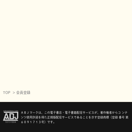
TOP
会員登録
ＡＢＪマークは、この電子書店・電子書籍配信サービスが、著作権者からコ ンテ
ンツ使用許諾を得た正規版配信サービスであることを示す登録商標（登録 番号 第
６０９１７１３号）です。