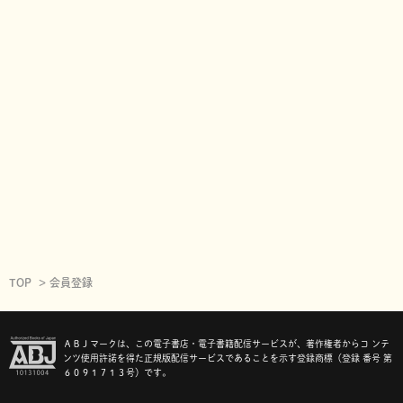
TOP
会員登録
ＡＢＪマークは、この電子書店・電子書籍配信サービスが、著作権者からコ ンテ
ンツ使用許諾を得た正規版配信サービスであることを示す登録商標（登録 番号 第
６０９１７１３号）です。