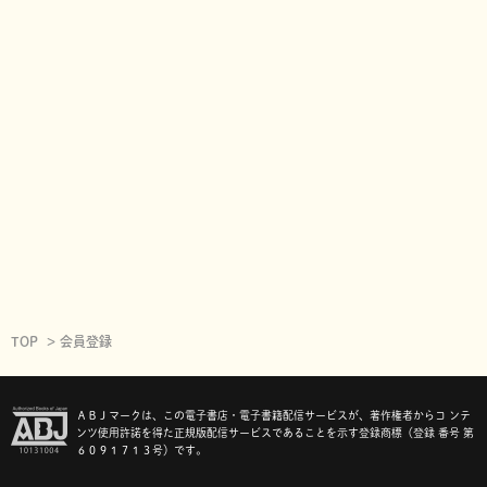
TOP
会員登録
ＡＢＪマークは、この電子書店・電子書籍配信サービスが、著作権者からコ ンテ
ンツ使用許諾を得た正規版配信サービスであることを示す登録商標（登録 番号 第
６０９１７１３号）です。