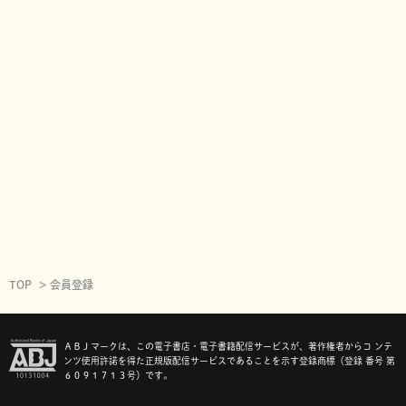
TOP
会員登録
ＡＢＪマークは、この電子書店・電子書籍配信サービスが、著作権者からコ ンテ
ンツ使用許諾を得た正規版配信サービスであることを示す登録商標（登録 番号 第
６０９１７１３号）です。