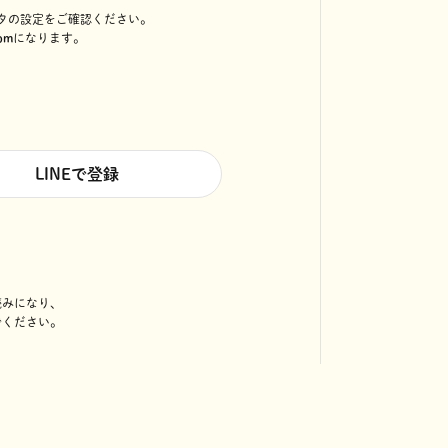
タの設定をご確認ください。
om
になります。
LINEで登録
読みになり、
でください。