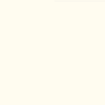
TOP
会員登録