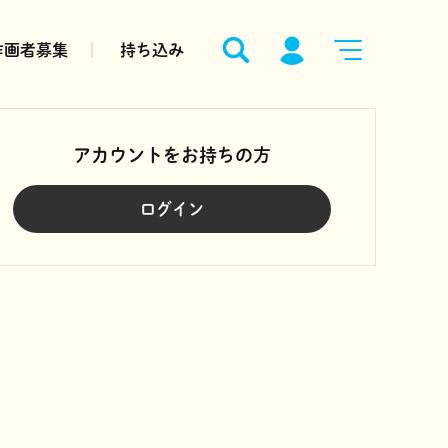
作画者募集
持ち込み
アカウントをお持ちの方
ログイン