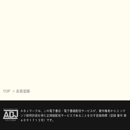
TOP
会員登録
ＡＢＪマークは、この電子書店・電子書籍配信サービスが、著作権者からコ ンテ
ンツ使用許諾を得た正規版配信サービスであることを示す登録商標（登録 番号 第
６０９１７１３号）です。