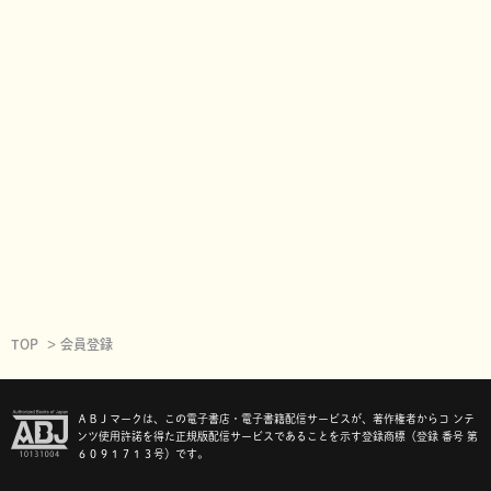
TOP
会員登録
ＡＢＪマークは、この電子書店・電子書籍配信サービスが、著作権者からコ ンテ
ンツ使用許諾を得た正規版配信サービスであることを示す登録商標（登録 番号 第
６０９１７１３号）です。