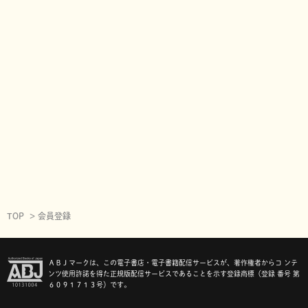
TOP
会員登録
ＡＢＪマークは、この電子書店・電子書籍配信サービスが、著作権者からコ ンテ
ンツ使用許諾を得た正規版配信サービスであることを示す登録商標（登録 番号 第
６０９１７１３号）です。