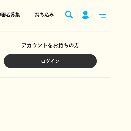
作画者募集
持ち込み
アカウントをお持ちの方
ログイン