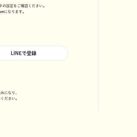
タの設定をご確認ください。
om
になります。
LINEで登録
読みになり、
でください。