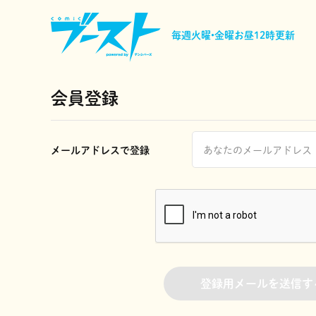
毎週火曜•金曜
お昼12時更新
会員登録
メールアドレスで登録
登録用メールを送信す