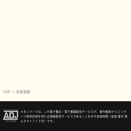
TOP
会員登録
ＡＢＪマークは、この電子書店・電子書籍配信サービスが、著作権者からコ ンテ
ンツ使用許諾を得た正規版配信サービスであることを示す登録商標（登録 番号 第
６０９１７１３号）です。