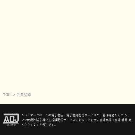
TOP
会員登録
ＡＢＪマークは、この電子書店・電子書籍配信サービスが、著作権者からコ ンテ
ンツ使用許諾を得た正規版配信サービスであることを示す登録商標（登録 番号 第
６０９１７１３号）です。