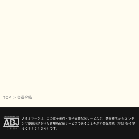
TOP
会員登録
ＡＢＪマークは、この電子書店・電子書籍配信サービスが、著作権者からコ ンテ
ンツ使用許諾を得た正規版配信サービスであることを示す登録商標（登録 番号 第
６０９１７１３号）です。