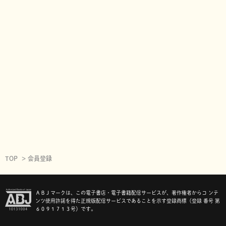
TOP
会員登録
ＡＢＪマークは、この電子書店・電子書籍配信サービスが、著作権者からコ ンテ
ンツ使用許諾を得た正規版配信サービスであることを示す登録商標（登録 番号 第
６０９１７１３号）です。