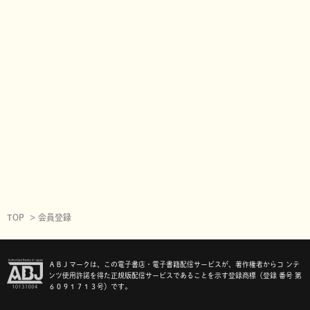
TOP
会員登録
ＡＢＪマークは、この電子書店・電子書籍配信サービスが、著作権者からコ ンテ
ンツ使用許諾を得た正規版配信サービスであることを示す登録商標（登録 番号 第
６０９１７１３号）です。