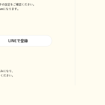
タの設定をご確認ください。
om
になります。
LINEで登録
読みになり、
でください。