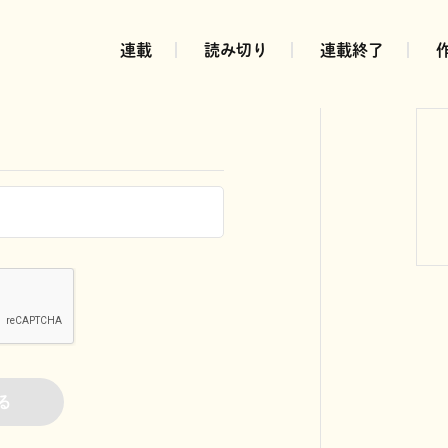
連載
読み切り
連載終了
る