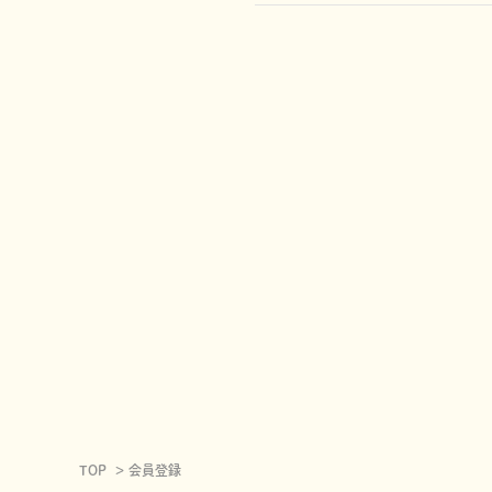
TOP
会員登録