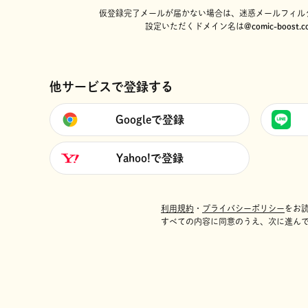
仮登録完了メールが届かない場合は、迷惑メールフィル
設定いただくドメイン名は
@comic-boost.c
他サービスで登録する
Googleで登録
Yahoo!で登録
利用規約
・
プライバシーポリシー
をお
すべての内容に同意のうえ、次に進ん