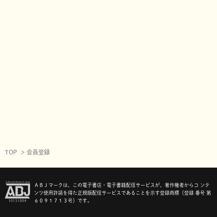
TOP
会員登録
ＡＢＪマークは、この電子書店・電子書籍配信サービスが、著作権者からコ ンテ
ンツ使用許諾を得た正規版配信サービスであることを示す登録商標（登録 番号 第
６０９１７１３号）です。