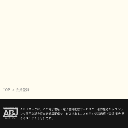
TOP
会員登録
ＡＢＪマークは、この電子書店・電子書籍配信サービスが、著作権者からコ ンテ
ンツ使用許諾を得た正規版配信サービスであることを示す登録商標（登録 番号 第
６０９１７１３号）です。