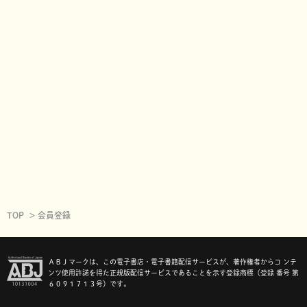
TOP
会員登録
ＡＢＪマークは、この電子書店・電子書籍配信サービスが、著作権者からコ ンテ
ンツ使用許諾を得た正規版配信サービスであることを示す登録商標（登録 番号 第
６０９１７１３号）です。