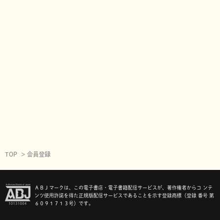
TOP
会員登録
ＡＢＪマークは、この電子書店・電子書籍配信サービスが、著作権者からコ ンテ
ンツ使用許諾を得た正規版配信サービスであることを示す登録商標（登録 番号 第
６０９１７１３号）です。