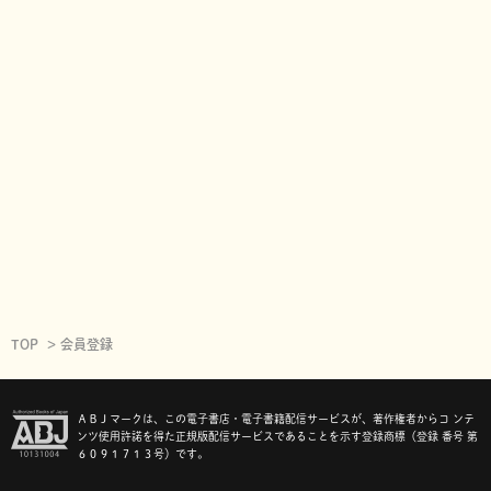
TOP
会員登録
ＡＢＪマークは、この電子書店・電子書籍配信サービスが、著作権者からコ ンテ
ンツ使用許諾を得た正規版配信サービスであることを示す登録商標（登録 番号 第
６０９１７１３号）です。