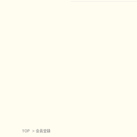
TOP
会員登録