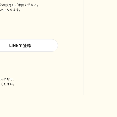
タの設定をご確認ください。
om
になります。
LINEで登録
読みになり、
でください。