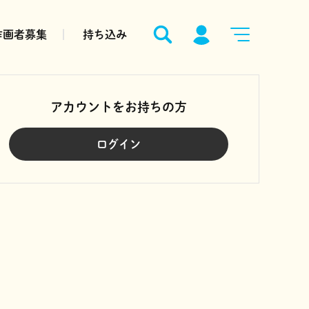
作画者募集
持ち込み
アカウントをお持ちの方
ログイン