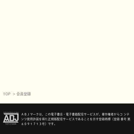
TOP
会員登録
ＡＢＪマークは、この電子書店・電子書籍配信サービスが、著作権者からコ ンテ
ンツ使用許諾を得た正規版配信サービスであることを示す登録商標（登録 番号 第
６０９１７１３号）です。