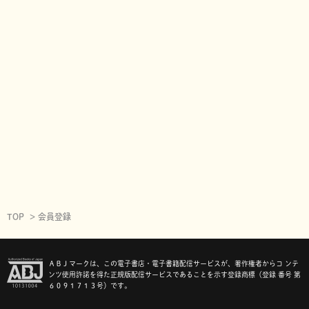
TOP
会員登録
ＡＢＪマークは、この電子書店・電子書籍配信サービスが、著作権者からコ ンテ
ンツ使用許諾を得た正規版配信サービスであることを示す登録商標（登録 番号 第
６０９１７１３号）です。