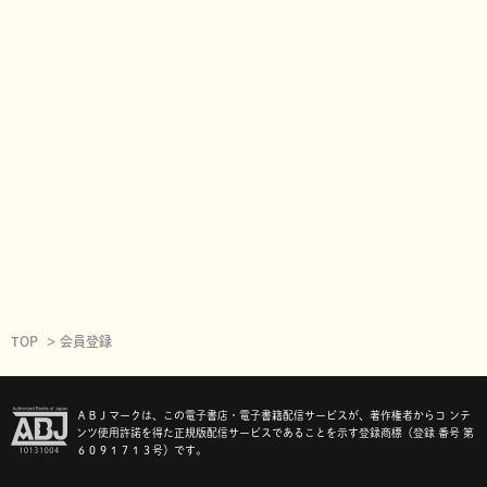
TOP
会員登録
ＡＢＪマークは、この電子書店・電子書籍配信サービスが、著作権者からコ ンテ
ンツ使用許諾を得た正規版配信サービスであることを示す登録商標（登録 番号 第
６０９１７１３号）です。