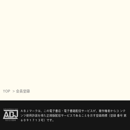
TOP
会員登録
ＡＢＪマークは、この電子書店・電子書籍配信サービスが、著作権者からコ ンテ
ンツ使用許諾を得た正規版配信サービスであることを示す登録商標（登録 番号 第
６０９１７１３号）です。