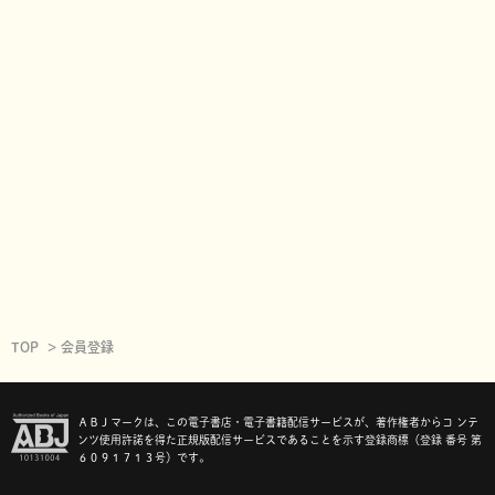
TOP
会員登録
ＡＢＪマークは、この電子書店・電子書籍配信サービスが、著作権者からコ ンテ
ンツ使用許諾を得た正規版配信サービスであることを示す登録商標（登録 番号 第
６０９１７１３号）です。