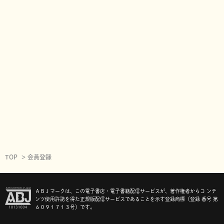
TOP
会員登録
ＡＢＪマークは、この電子書店・電子書籍配信サービスが、著作権者からコ ンテ
ンツ使用許諾を得た正規版配信サービスであることを示す登録商標（登録 番号 第
６０９１７１３号）です。