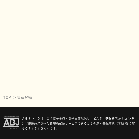
TOP
会員登録
ＡＢＪマークは、この電子書店・電子書籍配信サービスが、著作権者からコ ンテ
ンツ使用許諾を得た正規版配信サービスであることを示す登録商標（登録 番号 第
６０９１７１３号）です。