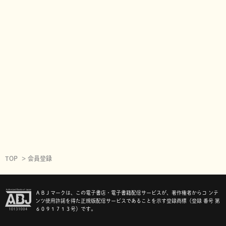
TOP
会員登録
ＡＢＪマークは、この電子書店・電子書籍配信サービスが、著作権者からコ ンテ
ンツ使用許諾を得た正規版配信サービスであることを示す登録商標（登録 番号 第
６０９１７１３号）です。