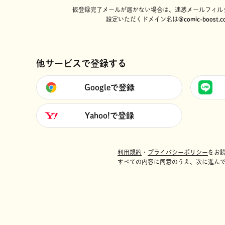
仮登録完了メールが届かない場合は、迷惑メールフィル
設定いただくドメイン名は
@comic-boost.c
他サービスで登録する
Googleで登録
Yahoo!で登録
利用規約
・
プライバシーポリシー
をお
すべての内容に同意のうえ、次に進ん