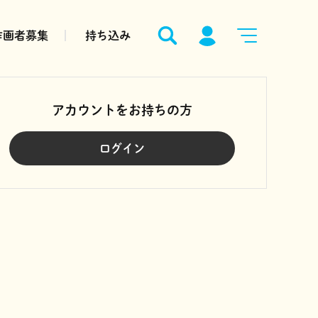
作画者募集
持ち込み
アカウントをお持ちの方
ログイン