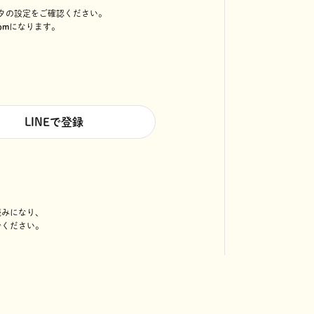
タの設定をご確認ください。
om
になります。
LINEで登録
読みになり、
でください。