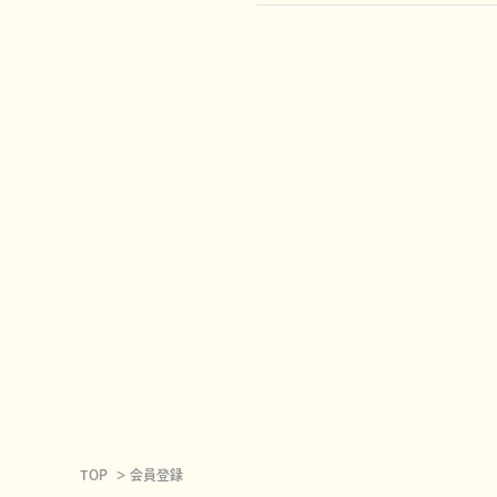
TOP
会員登録