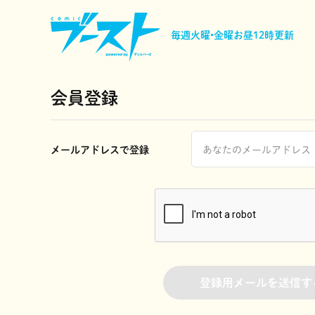
毎週火曜•金曜
お昼12時更新
会員登録
メールアドレスで登録
登録用メールを送信す