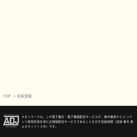
TOP
会員登録
ＡＢＪマークは、この電子書店・電子書籍配信サービスが、著作権者からコ ンテ
ンツ使用許諾を得た正規版配信サービスであることを示す登録商標（登録 番号 第
６０９１７１３号）です。