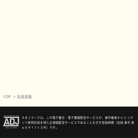
TOP
会員登録
ＡＢＪマークは、この電子書店・電子書籍配信サービスが、著作権者からコ ンテ
ンツ使用許諾を得た正規版配信サービスであることを示す登録商標（登録 番号 第
６０９１７１３号）です。