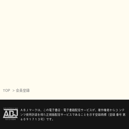
TOP
会員登録
ＡＢＪマークは、この電子書店・電子書籍配信サービスが、著作権者からコ ンテ
ンツ使用許諾を得た正規版配信サービスであることを示す登録商標（登録 番号 第
６０９１７１３号）です。