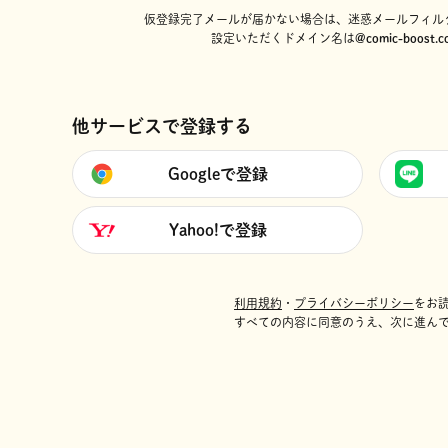
仮登録完了メールが届かない場合は、迷惑メールフィル
設定いただくドメイン名は
@comic-boost.c
他サービスで登録する
Googleで登録
Yahoo!で登録
利用規約
・
プライバシーポリシー
をお
すべての内容に同意のうえ、次に進ん