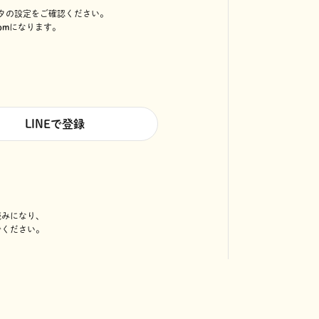
タの設定をご確認ください。
om
になります。
LINEで登録
読みになり、
でください。