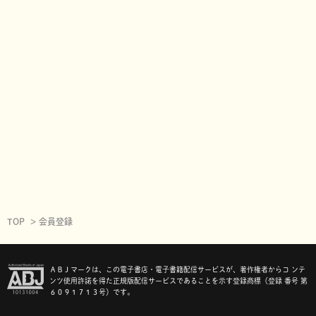
TOP
会員登録
ＡＢＪマークは、この電子書店・電子書籍配信サービスが、著作権者からコ ンテ
ンツ使用許諾を得た正規版配信サービスであることを示す登録商標（登録 番号 第
６０９１７１３号）です。