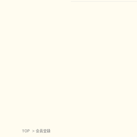
TOP
会員登録